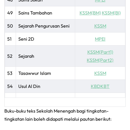
49
Sains Tambahan
KSSM(BM)
KSSM(BI)
50
Sejarah Pengurusan Seni
KSSM
51
Seni 2D
MPEI
KSSM(Part1)
52
Sejarah
KSSM(Part2)
53
Tasawwur Islam
KSSM
54
Usul Al Din
KBDKBT
Buku-buku teks Sekolah Menengah bagi tingkatan-
tingkatan lain boleh didapati melalui pautan berikut: