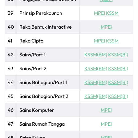
39
Prinsip Perakaunan
MPEI
KSSM
40
Reka Bentuk Interactive
MPEI
41
Reka Cipta
MPEI
KSSM
42
Sains/Part 1
KSSM(BM)
KSSM(BI)
43
Sains/Part 2
KSSM(BM)
KSSM(BI)
44
Sains Bahagian/Part 1
KSSM(BM)
KSSM(BI)
45
Sains Bahagian/Part 2
KSSM(BM)
KSSM(BI)
46
Sains Komputer
MPEI
47
Sains Rumah Tangga
MPEI
48
Sains Sukan
MPEI