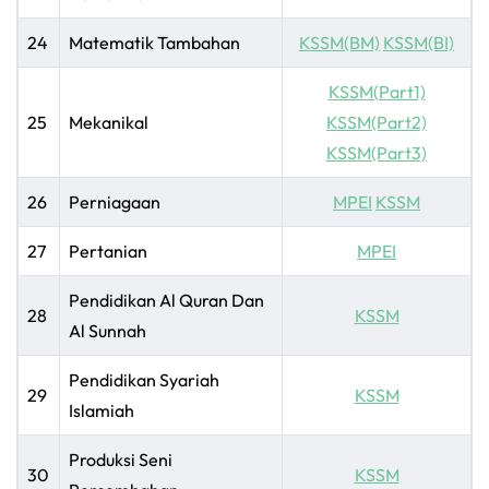
24
Matematik Tambahan
KSSM(BM)
KSSM(BI)
KSSM(Part1)
25
Mekanikal
KSSM(Part2)
KSSM(Part3)
26
Perniagaan
MPEI
KSSM
27
Pertanian
MPEI
Pendidikan Al Quran Dan
28
KSSM
Al Sunnah
Pendidikan Syariah
29
KSSM
Islamiah
Produksi Seni
30
KSSM