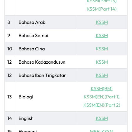
KSSM(Part 13)
KSSM(Part 14)
8
Bahasa Arab
KSSM
9
Bahasa Semai
KSSM
10
Bahasa Cina
KSSM
12
Bahasa Kadazandusun
KSSM
12
Bahasa Iban Tingkatan
KSSM
KSSM(BM)
13
Biologi
KSSM(EN)(Part 1)
KSSM(EN)(Part 2)
14
English
KSSM
15
Ekonomi
MPEI
KSSM