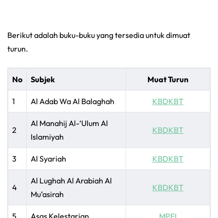
Berikut adalah buku-buku yang tersedia untuk dimuat
turun.
No
Subjek
Muat Turun
1
Al Adab Wa Al Balaghah
KBDKBT
Al Manahij Al-‘Ulum Al
2
KBDKBT
Islamiyah
3
Al Syariah
KBDKBT
Al Lughah Al Arabiah Al
4
KBDKBT
Mu’asirah
5
Asas Kelestarian
MPEI