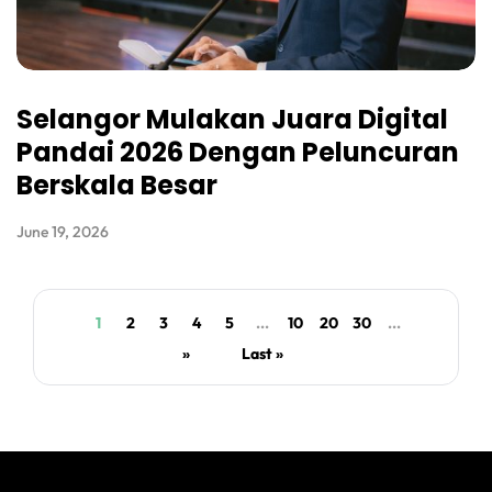
Selangor Mulakan Juara Digital
Pandai 2026 Dengan Peluncuran
Berskala Besar
June 19, 2026
1
2
3
4
5
...
10
20
30
...
»
Last »