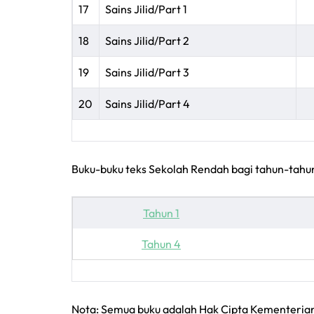
17
Sains Jilid/Part 1
18
Sains Jilid/Part 2
19
Sains Jilid/Part 3
20
Sains Jilid/Part 4
Buku-buku teks Sekolah Rendah bagi tahun-tahun 
Tahun 1
Tahun 4
Nota: Semua buku adalah Hak Cipta Kementerian