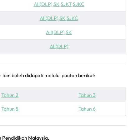
All(DLP)
SK
SJKT
SJKC
All(DLP)
SK
SJKC
All(DLP)
SK
All(DLP)
lain boleh didapati melalui pautan berikut:
Tahun 2
Tahun 3
Tahun 5
Tahun 6
 Pendidikan Malaysia.