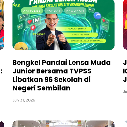
ARTICLES
PANDAI
PROGRAM
Bengkel Pandai Lensa Muda
J
:
Junior Bersama TVPSS
K
Libatkan 96 Sekolah di
J
Negeri Sembilan
Ju
July 31, 2026