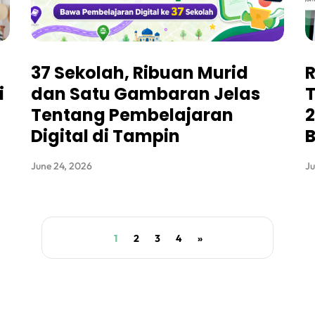
37 Sekolah, Ribuan Murid
R
i
dan Satu Gambaran Jelas
T
Tentang Pembelajaran
2
Digital di Tampin
B
June 24, 2026
Ju
1
2
3
4
»