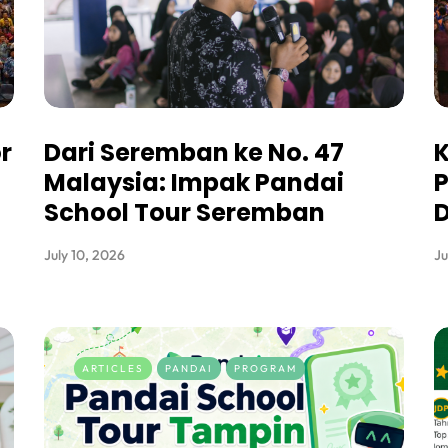
r
Dari Seremban ke No. 47
K
Malaysia: Impak Pandai
P
School Tour Seremban
D
July 10, 2026
Ju
ARTICLES
PANDAI
PROGRAM