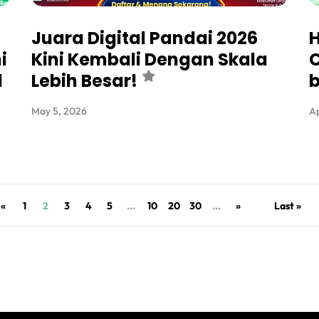
Juara Digital Pandai 2026
H
i
Kini Kembali Dengan Skala
d
Lebih Besar!
May 5, 2026
Ap
«
1
2
3
4
5
...
10
20
30
...
»
Last »