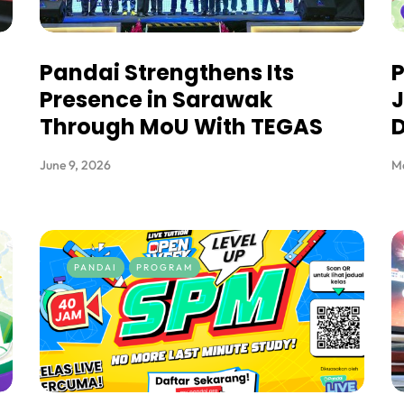
Pandai Strengthens Its
P
Presence in Sarawak
Through MoU With TEGAS
D
June 9, 2026
M
PANDAI
PROGRAM