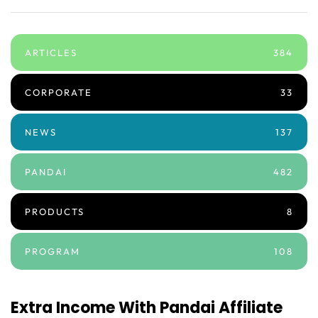
ARTICLES
384
CORPORATE
33
NEWS
137
PANDAI
482
PRODUCTS
8
PROGRAM
108
Extra Income With Pandai Affiliate