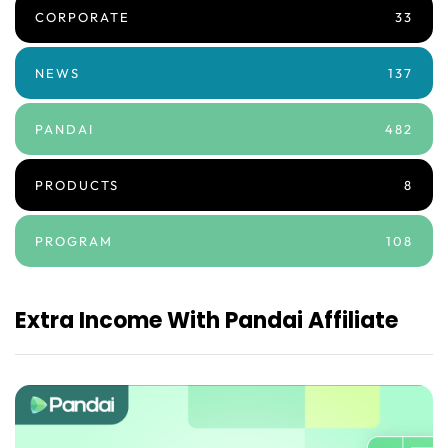
CORPORATE
33
NEWS
137
PANDAI
482
PRODUCTS
8
PROGRAM
108
Extra Income With Pandai Affiliate