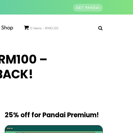
GET PANDAI
Shop
0 items
RM0.00
 RM100 –
BACK!
25% off for Pandai Premium!