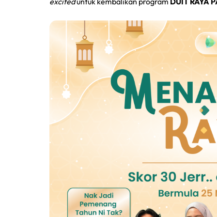
excited
untuk kembalikan program
DUIT RAYA 