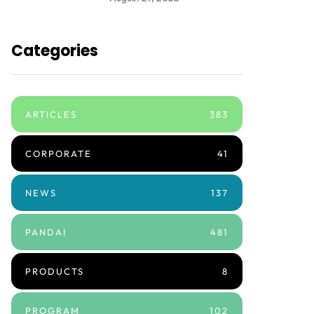
Categories
ARTICLES
383
CORPORATE
41
NEWS
137
PANDAI
481
PRODUCTS
8
PROGRAM
102