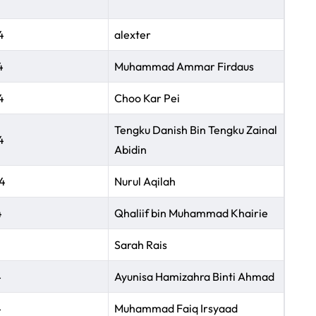
4
alexter
4
Muhammad Ammar Firdaus
4
Choo Kar Pei
Tengku Danish Bin Tengku Zainal
4
Abidin
4
Nurul Aqilah
4
Qhaliif bin Muhammad Khairie
Sarah Rais
4
Ayunisa Hamizahra Binti Ahmad
4
Muhammad Faiq Irsyaad