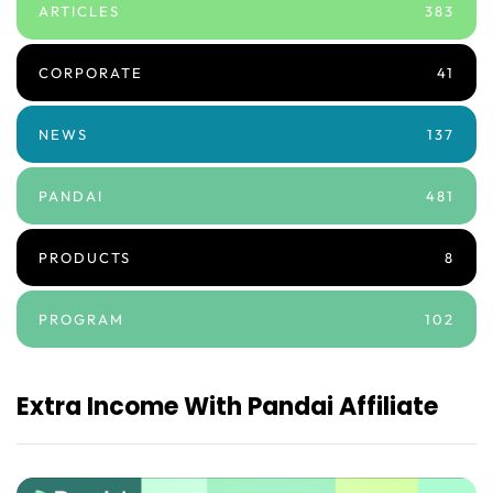
ARTICLES
383
CORPORATE
41
NEWS
137
PANDAI
481
PRODUCTS
8
PROGRAM
102
Extra Income With Pandai Affiliate