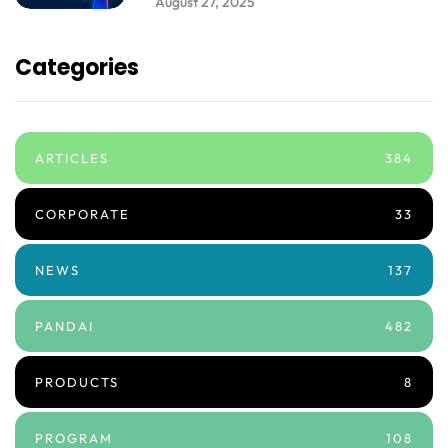
August 27, 2025
Categories
ARTICLES
384
CORPORATE
33
NEWS
137
PANDAI
482
PRODUCTS
8
PROGRAM
108