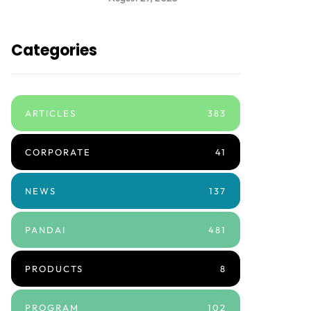
Categories
ARTICLES
383
CORPORATE
41
NEWS
137
PANDAI
481
PRODUCTS
8
PROGRAM
102