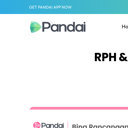
GET PANDAI APP NOW
H
RPH &