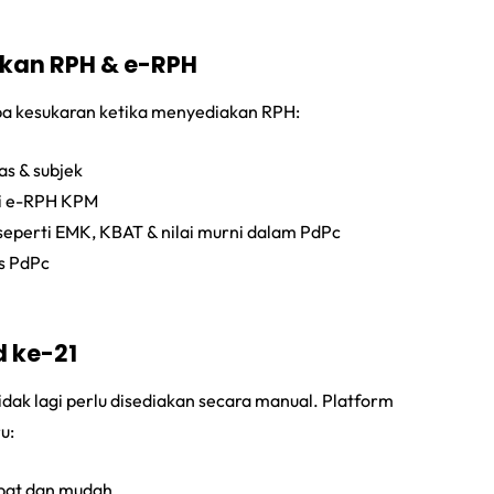
kan RPH & e-RPH
pa kesukaran ketika menyediakan RPH:
as & subjek
ni e-RPH KPM
perti EMK, KBAT & nilai murni dalam PdPc
s PdPc
d ke-21
tidak lagi perlu disediakan secara manual. Platform
u:
pat dan mudah