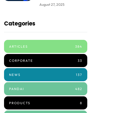
August 27, 2025
Categories
ARTICLES
384
CORPORATE
33
NEWS
137
PANDAI
482
PRODUCTS
8