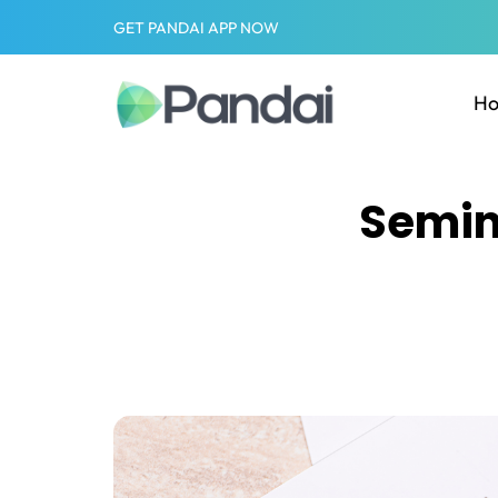
GET PANDAI APP NOW
H
Semin