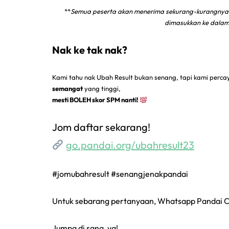
**
Semua peserta akan menerima sekurang-kurangnya L
dimasukkan ke dalam
Nak ke tak nak?
Kami tahu nak Ubah Result bukan senang, tapi kami perc
semangat
yang tinggi,
mesti BOLEH skor SPM nanti!
Jom daftar sekarang!
go.pandai.org/ubahresult23
#jomubahresult #senangjenakpandai
Untuk sebarang pertanyaan, Whatsapp Pandai 
Jumpa di sana, ya!