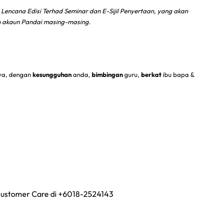
encana Edisi Terhad Seminar dan E-Sijil Penyertaan, yang akan
 akaun Pandai masing-masing.
aya, dengan
kesungguhan
anda,
bimbingan
guru,
berkat
ibu bapa &
Customer Care di +6018-2524143