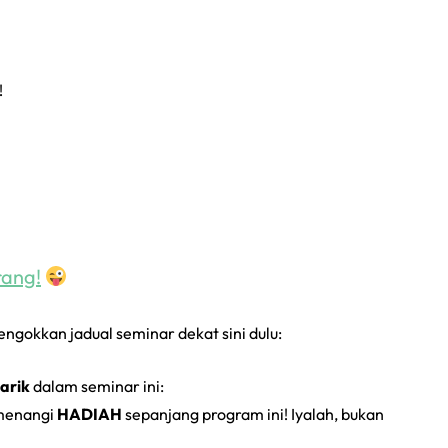
!
rang!
engokkan jadual seminar dekat sini dulu:
narik
dalam seminar ini:
menangi
HADIAH
sepanjang program ini! Iyalah, bukan