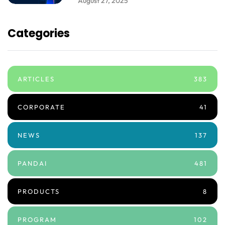
August 27, 2025
Categories
ARTICLES
383
CORPORATE
41
NEWS
137
PANDAI
481
PRODUCTS
8
PROGRAM
102