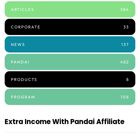
ARTICLES
384
CORPORATE
33
NEWS
137
PANDAI
482
PRODUCTS
8
PROGRAM
108
Extra Income With Pandai Affiliate