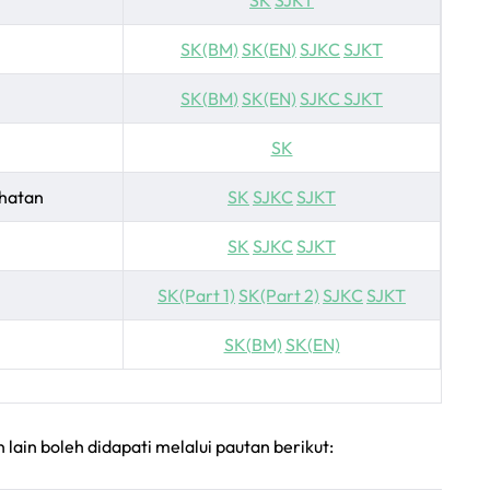
SK
SJKT
SK(BM)
SK(
EN
)
SJKC
SJKT
SK(
BM
)
SK(EN)
SJKC
SJKT
SK
ihatan
S
K
SJKC
SJKT
SK
SJKC
SJKT
SK(Part 1)
SK(Part 2)
SJKC
SJKT
SK(BM)
SK(EN)
lain boleh didapati melalui pautan berikut: