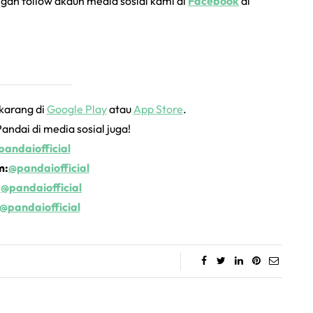
an follow akaun media sosial kami di
Facebook
di
ekarang di
Google Play
atau
App Store
.
Pandai di media sosial juga!
andaiofficial
m:
@pandaiofficial
:
@pandaiofficial
@pandaiofficial