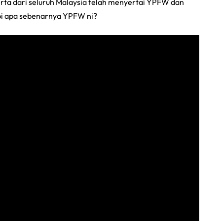
serta dari seluruh Malaysia telah menyertai YPFW dan
api apa sebenarnya YPFW ni?