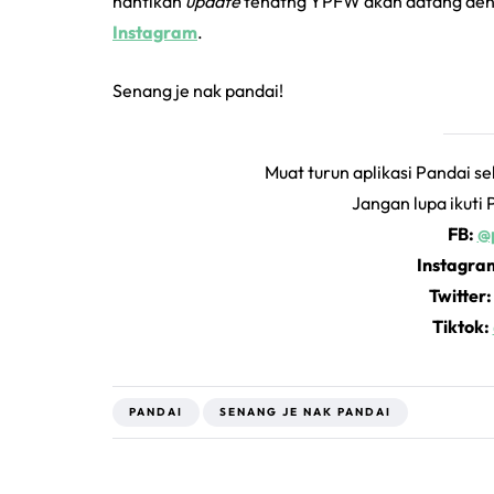
nantikan
update
tenatng YPFW akan datang deng
Instagram
.
Senang je nak pandai!
Muat turun aplikasi Pandai s
Jangan lupa ikuti 
FB:
@p
Instagra
Twitter
Tiktok:
PANDAI
SENANG JE NAK PANDAI