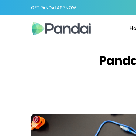
GET PANDAI APP NOW
H
Panda