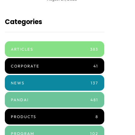
Categories
ARTICLES
383
CORPORATE
41
NEWS
137
PANDAI
481
PRODUCTS
8
PROGRAM
102