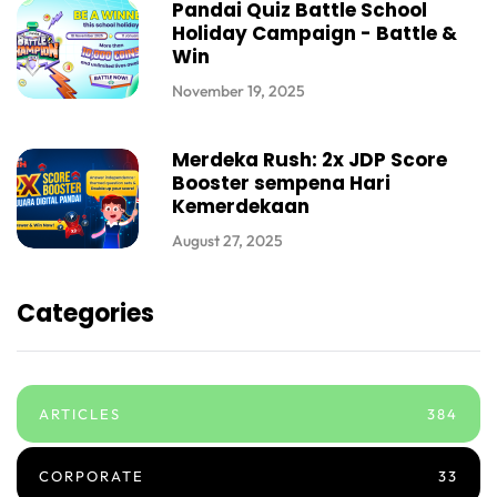
Pandai Quiz Battle School
Holiday Campaign - Battle &
Win
November 19, 2025
Merdeka Rush: 2x JDP Score
Booster sempena Hari
Kemerdekaan
August 27, 2025
Categories
ARTICLES
384
CORPORATE
33