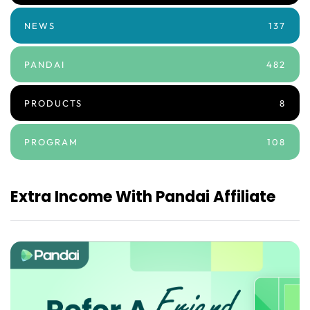
NEWS
137
PANDAI
482
PRODUCTS
8
PROGRAM
108
Extra Income With Pandai Affiliate