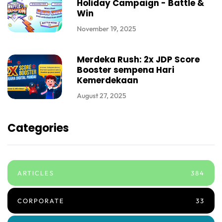
Holiday Campaign - Battle &
Win
November 19, 2025
Merdeka Rush: 2x JDP Score
Booster sempena Hari
Kemerdekaan
August 27, 2025
Categories
ARTICLES
384
CORPORATE
33