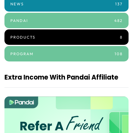
NEWS
137
PANDAI
482
PRODUCTS
8
PROGRAM
108
Extra Income With Pandai Affiliate