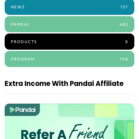
NEWS
137
PANDAI
482
PRODUCTS
8
PROGRAM
108
Extra Income With Pandai Affiliate