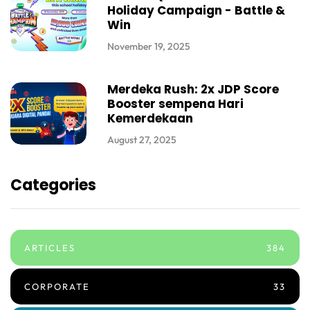
Holiday Campaign - Battle &
Win
November 19, 2025
Merdeka Rush: 2x JDP Score
Booster sempena Hari
Kemerdekaan
August 27, 2025
Categories
ARTICLES
384
CORPORATE
33