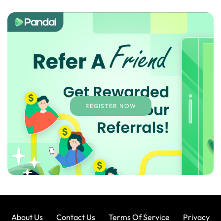
REGISTER NOW
About Us
Contact Us
Terms Of Service
Privacy