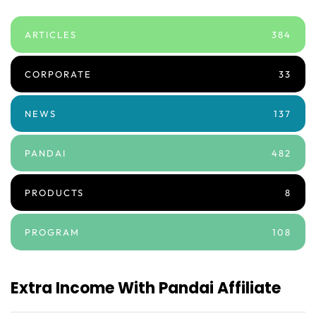
ARTICLES
384
CORPORATE
33
NEWS
137
PANDAI
482
PRODUCTS
8
PROGRAM
108
Extra Income With Pandai Affiliate