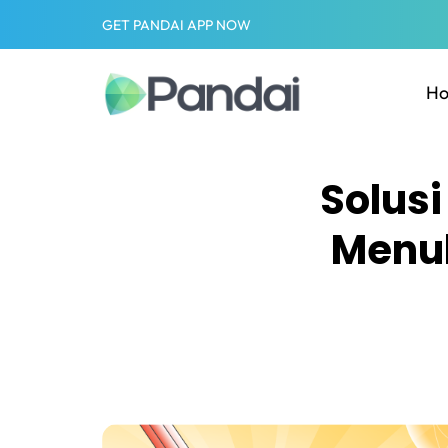
GET PANDAI APP NOW
H
Solus
Menul