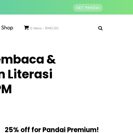
GET PANDAI
Shop
0 items
RM0.00
Membaca &
 Literasi
PM
25% off for Pandai Premium!