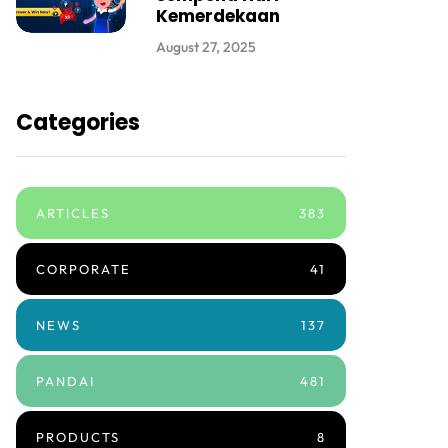
Kemerdekaan
August 27, 2025
Categories
ARTICLES
383
CORPORATE
41
NEWS
137
PANDAI
481
PRODUCTS
8