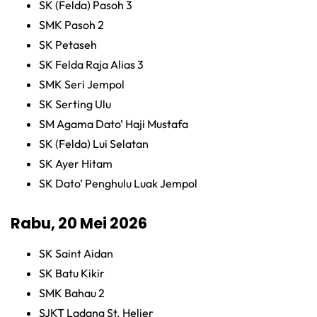
SK (Felda) Pasoh 3
SMK Pasoh 2
SK Petaseh
SK Felda Raja Alias 3
SMK Seri Jempol
SK Serting Ulu
SM Agama Dato’ Haji Mustafa
SK (Felda) Lui Selatan
SK Ayer Hitam
SK Dato’ Penghulu Luak Jempol
Rabu, 20 Mei 2026
SK Saint Aidan
SK Batu Kikir
SMK Bahau 2
SJKT Ladang St. Helier