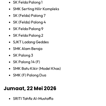
SK Felda Palong 1
SMK Serting Hilir Kompleks
SK (Felda) Palong 7
SK (Felda) Palong 4
SK Felda Palong 9
SK Felda Palong 2
SJKT Ladang Geddes
SMK Alam Beraja
SK Palong 3
SK Palong 14 (F)
SMK Batu Kikir (Model Khas)
SMK (F) Palong Dua
Jumaat, 22 Mei 2026
SRITI Tahfiz Al-Mustaffa