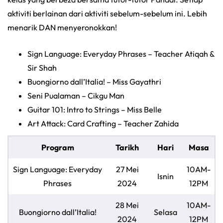
aktiviti berlainan dari aktiviti sebelum-sebelum ini. Lebih
menarik DAN menyeronokkan!
Sign Language: Everyday Phrases – Teacher Atiqah &
Sir Shah
Buongiorno dall’Italia! – Miss Gayathri
Seni Pualaman – Cikgu Man
Guitar 101: Intro to Strings – Miss Belle
Art Attack: Card Crafting – Teacher Zahida
Program
Tarikh
Hari
Masa
Sign Language: Everyday
27 Mei
10AM-
Isnin
Phrases
2024
12PM
28 Mei
10AM-
Buongiorno dall’Italia!
Selasa
2024
12PM