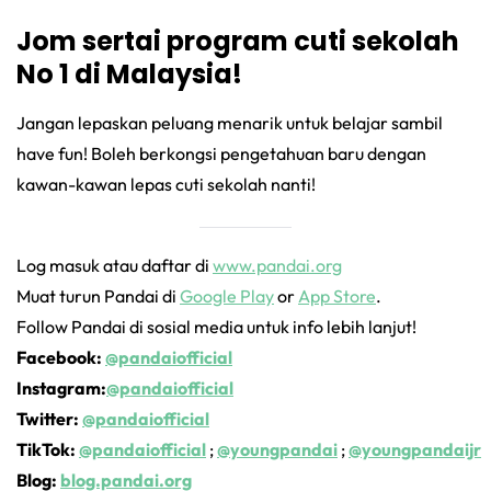
Jom sertai program cuti sekolah
No 1 di Malaysia!
Jangan lepaskan peluang menarik untuk belajar sambil
have fun! Boleh berkongsi pengetahuan baru dengan
kawan-kawan lepas cuti sekolah nanti!
Log masuk atau daftar di
www.pandai.org
Muat turun Pandai di
Google Play
or
App Store
.
Follow Pandai di sosial media untuk info lebih lanjut!
Facebook:
@pandaiofficial
Instagram:
@pandaiofficial
Twitter:
@pandaiofficial
TikTok:
@pandaiofficial
;
@youngpandai
;
@youngpandaijr
Blog:
blog.pandai.org