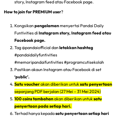
story, Instagram feed atau Facebook page.
How to join for PREMIUM user
?
Kongsikan
pengalaman
menyertai Pandai Daily
Funtivities di
Instagram story, Instagram feed atau
Facebook page.
Tag @pandaiofficial dan
letakkan hashtag
#pandaidailyfuntivities
#memoripandaifuntivities #programcutisekolah
Pastikan akaun Instagram atau Facebook di set
‘public’.
Satu voucher
akan diberikan untuk
satu penyertaan
sepanjang PDF berjalan (27 Mei – 31 Mei 2024)
100 coins tambahan
akan diberikan untuk
satu
penyertaan pada setiap hari.
Terhad hanya kepada
satu penyertaan setiap hari