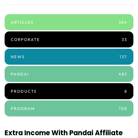
ARTICLES
384
CORPORATE
33
NEWS
137
PANDAI
482
PRODUCTS
8
PROGRAM
108
Extra Income With Pandai Affiliate