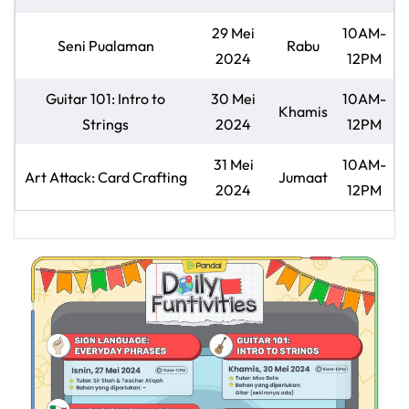
29 Mei
10AM-
Seni Pualaman
Rabu
2024
12PM
Guitar 101: Intro to
30 Mei
10AM-
Khamis
Strings
2024
12PM
31 Mei
10AM-
Art Attack: Card Crafting
Jumaat
2024
12PM