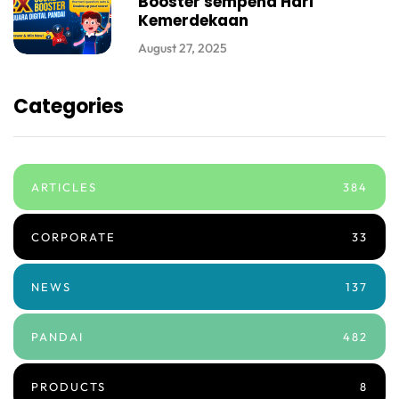
Booster sempena Hari
Kemerdekaan
August 27, 2025
Categories
ARTICLES
384
CORPORATE
33
NEWS
137
PANDAI
482
PRODUCTS
8