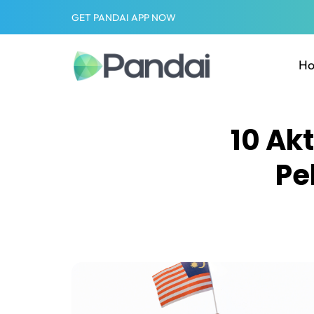
GET PANDAI APP NOW
H
10 Ak
Pe