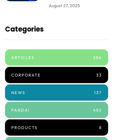
August 27, 2025
Categories
ARTICLES
384
CORPORATE
33
NEWS
137
PANDAI
482
PRODUCTS
8