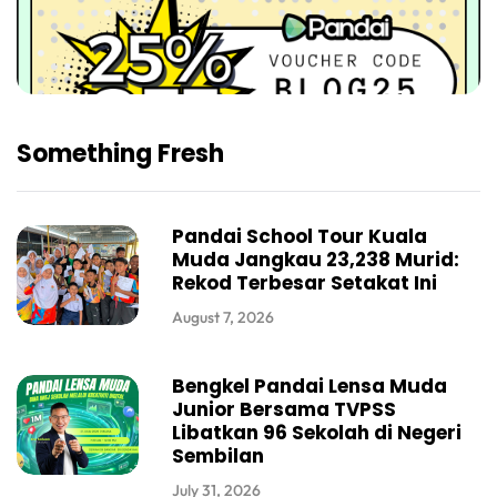
Something Fresh
Pandai School Tour Kuala
Muda Jangkau 23,238 Murid:
Rekod Terbesar Setakat Ini
August 7, 2026
Bengkel Pandai Lensa Muda
Junior Bersama TVPSS
Libatkan 96 Sekolah di Negeri
Sembilan
July 31, 2026