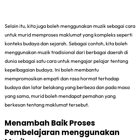
Selain itu, kita juga boleh menggunakan muzik sebagai cara
untuk murid memproses maklumat yang kompleks seperti
konteks budaya dan sejarah. Sebagai contoh, kita boleh
menggunakan muzik tradisional dari berbagai daerah di
dunia sebagai satu cara untuk mengajar pelajar tentang
kepelbagaian budaya. Ini boleh membantu
mempromosikan empati dan rasa hormat terhadap
budaya dan latar belakang yang berbeza dan pada masa
yang sama, murid boleh mendapat pemahan yang
berkesan tentang maklumat tersebut.
Menambah Baik Proses
Pembelajaran menggunakan