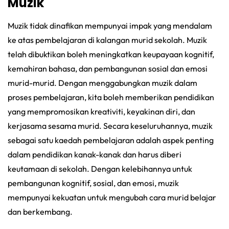
Muzik
Muzik tidak dinafikan mempunyai impak yang mendalam
ke atas pembelajaran di kalangan murid sekolah. Muzik
telah dibuktikan boleh meningkatkan keupayaan kognitif,
kemahiran bahasa, dan pembangunan sosial dan emosi
murid-murid. Dengan menggabungkan muzik dalam
proses pembelajaran, kita boleh memberikan pendidikan
yang mempromosikan kreativiti, keyakinan diri, dan
kerjasama sesama murid. Secara keseluruhannya, muzik
sebagai satu kaedah pembelajaran adalah aspek penting
dalam pendidikan kanak-kanak dan harus diberi
keutamaan di sekolah. Dengan kelebihannya untuk
pembangunan kognitif, sosial, dan emosi, muzik
mempunyai kekuatan untuk mengubah cara murid belajar
dan berkembang.