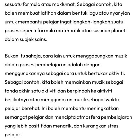
sesuatu formula atau maklumat. Sebagai contoh, kita
boleh membuat latihan dalam bentuk lagu atau nyanyian
untuk membantu pelajar ingat langkah-langkah suatu
proses seperti formula matematik atau susunan planet
dalam subjek sains.
Bukan itu sahaja, cara lain untuk menggabungkan muzik
dalam proses pembelajaran adalah dengan
menggunakannya sebagai cara untuk bertukar aktiviti.
Sebagai contoh, kita boleh memainkan muzik sebagai
tanda akhir satu aktiviti dan berpindah ke aktiviti
berikutnya atau menggunakan muzik sebagai waktu
pelajar berehat. Ini boleh membantu meningkatkan
semangat pelajar dan mencipta atmosfera pembelajaran
yang lebih positif dan menarik, dan kurangkan stres
pelajar.