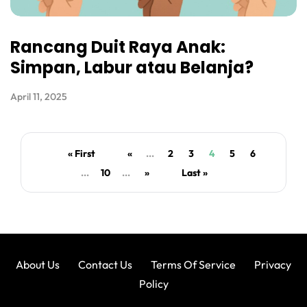
Rancang Duit Raya Anak:
Simpan, Labur atau Belanja?
April 11, 2025
« First
«
...
2
3
4
5
6
...
10
...
»
Last »
About Us
Contact Us
Terms Of Service
Privacy
Policy