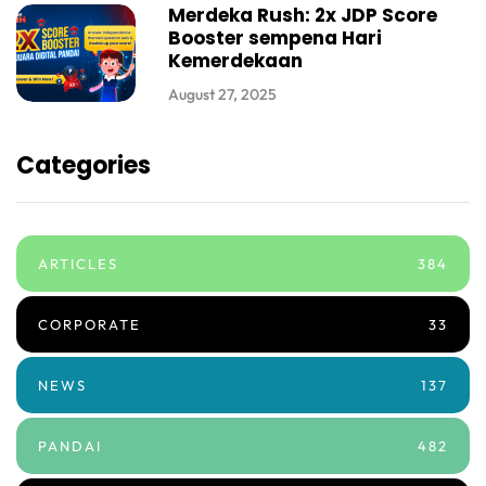
Merdeka Rush: 2x JDP Score
Booster sempena Hari
Kemerdekaan
August 27, 2025
Categories
ARTICLES
384
CORPORATE
33
NEWS
137
PANDAI
482