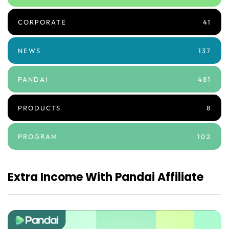
CORPORATE
41
NEWS
137
PANDAI
481
PRODUCTS
8
PROGRAM
102
Extra Income With Pandai Affiliate