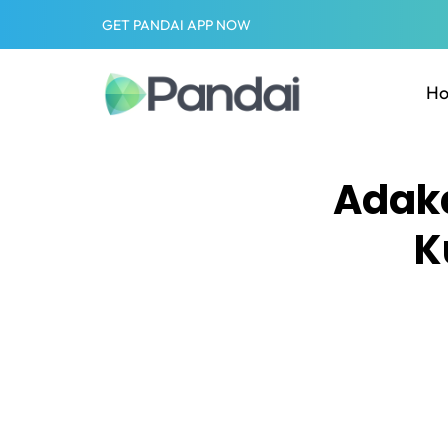
GET PANDAI APP NOW
H
Adak
K