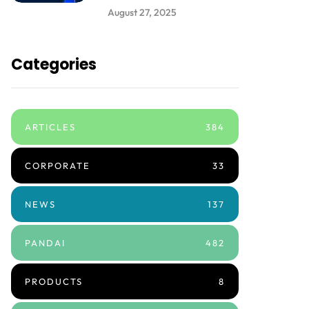
August 27, 2025
Categories
ARTICLES
384
CORPORATE
33
NEWS
137
PANDAI
482
PRODUCTS
8