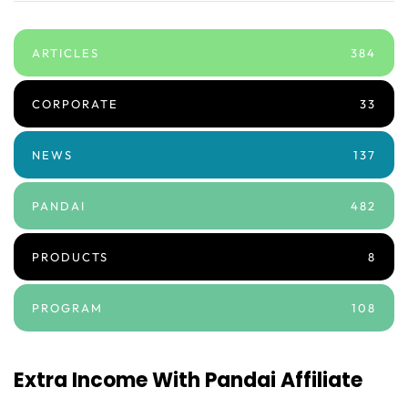
ARTICLES
384
CORPORATE
33
NEWS
137
PANDAI
482
PRODUCTS
8
PROGRAM
108
Extra Income With Pandai Affiliate