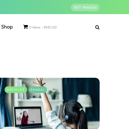
GET PANDAI
Shop
0 items
RM0.00
ARTICLES
PANDAI