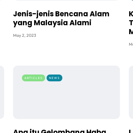
Jenis-jenis Bencana Alam
K
yang Malaysia Alami
T
May 2, 2023
Ma
ARTICLES
NEWS
Apa itu Gelombang Haba
L